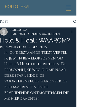
HOLD & HEAL
Post
hlievestro
1 mei 2025
2 minuten om te lezen
Hold & Heal : WAAROM?
Bijgewerkt op:
19 dec 2025
In onderstaande tekst vertel 
ik je mijn beweegredenen om 
Hold & Heal op te richten. De 
persoonlijke weg die me naar 
deze stap leidde, de 
voortekenen, de hardnekkige 
belemmeringen en de 
bevrijdende ontmoetingen die 
me hier brachten.