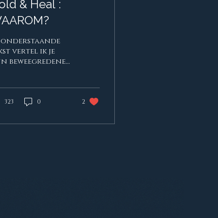
old & Heal :
AAROM?
 onderstaande
kst vertel ik je
jn beweegredenen
 Hold & Heal op
 richten. De
rsoonlijke weg die
 naar deze stap
323
0
2
idde, de
ortekenen, de
rdnekkige
lemmeringen en
 bevrijdende
tmoetingen die
 hier brachten.
s kind smeerde ik
aag
nnebrandcrème,
 had magische