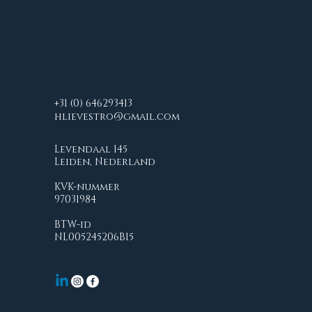
buurt ben, reken ik
alleen de
"omrijkosten" (30
cent per kilometer).
Indien nodig
kunnen ook we ook
de kosten van de
+31 (0) 646293413
massage bespreken. Ik
hlievestro@gmail.com
vind het belangrijk
dat de...
Levendaal 145
Leiden, Nederland
KVK-nummer
97031984
BTW-id
NL005245206B15