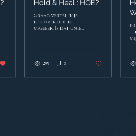
T?
Hold & Heal : HOE?
H
W
Graag vertel ik je
iets over hoe ik
In
masseer. Is dat uniek?
te
Voor mij wel... Zoals
mi
je mogelijk hebt
om
gelezen in het
te
artikel over het
pe
"WAT" van Hold &
me
299
0
Heal, stem ik op
le
zoveel mogelijk
vo
niveaus af met jou:
ha
over de locatie, de
be
prijs, de duur, de
de
intensiteit. Zo
on
masseer ik op een
me
manier die voor mij
Al
telkens uniek voelt.
gr
Ik laat mij leiden
zo
door mijn handen
ik