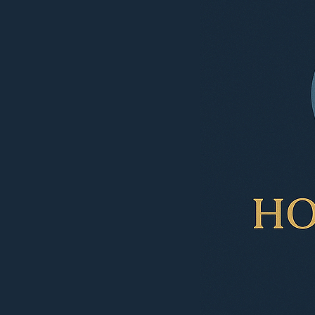
en elke massage
ha
voelt wezenlijk
da
anders, omdat elk
ec
mens en elk moment
ga
anders is, zo ook ik.
pu
Het liefst vergeet ik
vo
de tijd en de ruimte
en
en het...
ve
er
li
vi
ac
sc