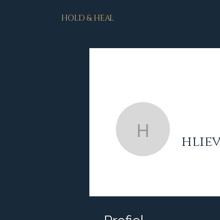
HOLD & HEAL
hlievestro
hlie
Profile