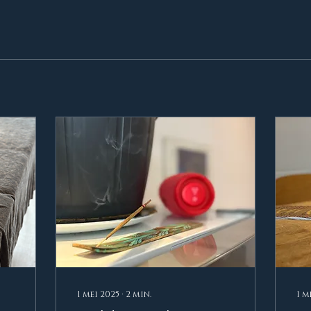
1 mei 2025
∙
2
min.
1 m