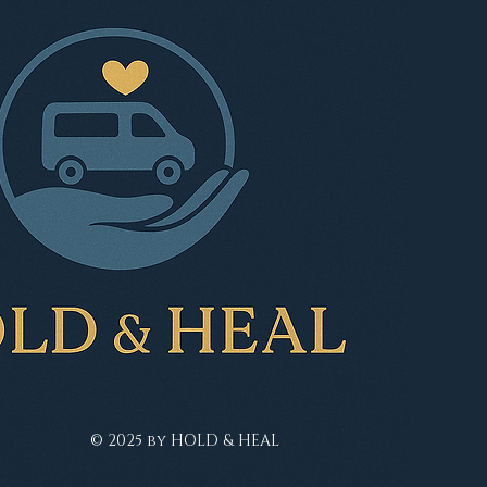
ndjes en ik zou
ar toch later
ht iets mee moeten
an doen... in de
berteit had ik
ldoende redenen
 enkele
rvelende
varingen om het
chaam eng te
nden, een
ademische
holing voelde...
© 2025 by HOLD & HEAL