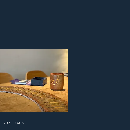
ei 2025
∙
2
min.