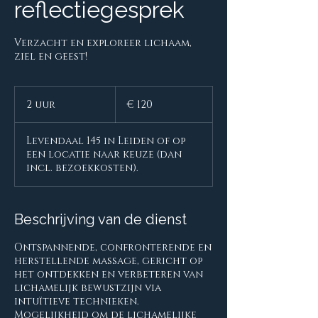
reflectiegesprek
Verzacht en exploreer lichaam,
ziel en geest!
120
euro
2 uur
2
€ 120
u
u
Levendaal 145 in Leiden of op
r
een locatie naar keuze (dan
incl. bezoekkosten).
Beschrijving van de dienst
Ontspannende, confronterende en
herstellende massage, gericht op
het ontdekken en verbeteren van
lichamelijk bewustzijn via
intuïtieve technieken.
Mogelijkheid om de lichamelijke